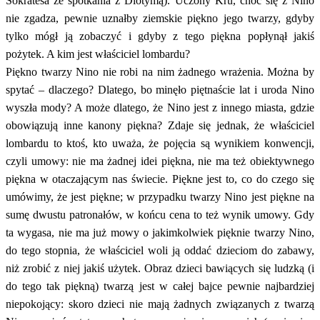
Sokratesa ze spotkania z Diotymą). Uczony Kru, choć się z Nino
nie zgadza, pewnie uznałby ziemskie piękno jego twarzy, gdyby
tylko mógł ją zobaczyć i gdyby z tego piękna popłynął jakiś
pożytek. A kim jest właściciel lombardu?
Piękno twarzy Nino nie robi na nim żadnego wrażenia. Można by
spytać – dlaczego? Dlatego, bo minęło piętnaście lat i uroda Nino
wyszła mody? A może dlatego, że Nino jest z innego miasta, gdzie
obowiązują inne kanony piękna? Zdaje się jednak, że właściciel
lombardu to ktoś, kto uważa, że pojęcia są wynikiem konwencji,
czyli umowy: nie ma żadnej idei piękna, nie ma też obiektywnego
piękna w otaczającym nas świecie. Piękne jest to, co do czego się
umówimy, że jest piękne; w przypadku twarzy Nino jest piękne na
sumę dwustu patronałów, w końcu cena to też wynik umowy. Gdy
ta wygasa, nie ma już mowy o jakimkolwiek pięknie twarzy Nino,
do tego stopnia, że właściciel woli ją oddać dzieciom do zabawy,
niż zrobić z niej jakiś użytek. Obraz dzieci bawiących się ludzką (i
do tego tak piękną) twarzą jest w całej bajce pewnie najbardziej
niepokojący: skoro dzieci nie mają żadnych związanych z twarzą