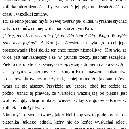
kuferka niezmienności, by zapewnić jej pięknu niezależność od
czasu i wszelkiej zmiany.
To, że Nino jednak myśli o swej twarzy jak o idei, wyraźnie słychać
w tym, co mówi o niej w dialogu z uczonym Kru:
„
Chcę, żeby była wiecznie piękna. Dla kogo? Dla nikogo. W ogóle
żeby była piękna
”. A Kru (jak Arystoteles) pyta go o cel jego
postępowania i boi się, że ten chce rzeczy niemożliwej. Kru wie, że
to cel jest najważniejszy i że, w gruncie rzeczy, jest nim szczęście.
Piękno ma o tyle znaczenie, o ile łączy się z dobrem i z prawdą. A –
jak słyszymy w rozmowie z uczonym Kru – naszemu bohaterowi
po schowaniu twarzy nie żyje się lepiej, mimo że, jak sam mówi,
twarz się nie niszczy. Przyjdzie mu jeszcze, choć już będzie za
późno, uznać tę prawdę, że wartością ważniejszą od piękna jest
wolność, gdy chcąc uniknąć więzienia, będzie gotów odsprzedać
kuferek i nałożyć twarz.
Nino myśli o swojej twarzy jak o idei i poprzez to podobny jest do
platonika (takiego jednak, który nie do końca wysłuchał relacji