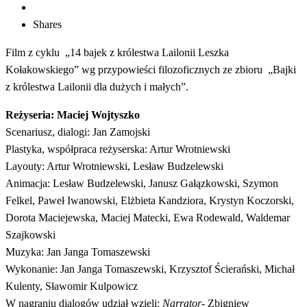
Shares
Film z cyklu „14 bajek z królestwa Lailonii Leszka
Kołakowskiego” wg przypowieści filozoficznych ze zbioru „Bajki
z królestwa Lailonii dla dużych i małych”.
Reżyseria: Maciej Wojtyszko
Scenariusz, dialogi: Jan Zamojski
Plastyka, współpraca reżyserska: Artur Wrotniewski
Layouty: Artur Wrotniewski, Lesław Budzelewski
Animacja: Lesław Budzelewski, Janusz Gałązkowski, Szymon
Felkel, Paweł Iwanowski, Elżbieta Kandziora, Krystyn Koczorski,
Dorota Maciejewska, Maciej Matecki, Ewa Rodewald, Waldemar
Szajkowski
Muzyka: Jan Janga Tomaszewski
Wykonanie: Jan Janga Tomaszewski, Krzysztof Ścierański, Michał
Kulenty, Sławomir Kulpowicz
W nagraniu dialogów udział wzięli:
Narrator-
Zbigniew