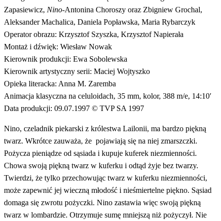
Zapasiewicz,
Nino
-Antonina Choroszy oraz Zbigniew Grochal,
Aleksander Machalica, Daniela Popławska, Maria Rybarczyk
Operator obrazu: Krzysztof Szyszka, Krzysztof Napierała
Montaż i dźwięk: Wiesław Nowak
Kierownik produkcji: Ewa Sobolewska
Kierownik artystyczny serii: Maciej Wojtyszko
Opieka literacka: Anna M. Zaremba
Animacja klasyczna na celuloidach, 35 mm, kolor, 388 m/e, 14:10′
Data produkcji: 09.07.1997 © TVP SA 1997
Nino, czeladnik piekarski z królestwa Lailonii, ma bardzo piękną
twarz. Wkrótce zauważa, że pojawiają się na niej zmarszczki.
Pożycza pieniądze od sąsiada i kupuje kuferek niezmienności.
Chowa swoją piękną twarz w kuferku i odtąd żyje bez twarzy.
Twierdzi, że tylko przechowując twarz w kuferku niezmienności,
może zapewnić jej wieczną młodość i nieśmiertelne piękno. Sąsiad
domaga się zwrotu pożyczki. Nino zastawia więc swoją piękną
twarz w lombardzie. Otrzymuje sumę mniejszą niż pożyczył. Nie