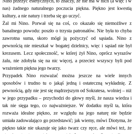
Nino przeżyć estetycznych, to znaczy, że nie ma w nich (a więc i w
nas) żadnego naturalnego poczucia piękna. Piękno jest kwestią
kultury, a nie natury i trzeba się go uczyć.
Żal mi Nino. Porwał się na coś, co okazało się niemożliwe z
banalnego powodu: poszło o trzysta patronałów. Nie była to chyba
zawrotna suma, skoro mógł ją pożyczyć od sąsiada. Nino z
pewnością nie mieszkał w bogatej dzielnicy, więc i sąsiad nie był
krezusem. Lecz społeczność, w której żył Nino, oprócz wyrazów
żalu, nie zdobyła się na nic więcej, a przecież wszyscy byli pod
wrażeniem piękna jego twarzy.
Przypadek Nino rozważać można jeszcze na wiele innych
sposobów i trudno tu o jakąś jedną i ostateczną wykładnię. Z
pewnością, gdy nie jest się mądrzejszym od Sokratesa, wolniej – niż
w jego przypadku – przychodzi do głowy myśl, że nasza wiedza i
tak nie sięga tego, co najważniejsze. W dodatku myśl ta, która
rozważa idealne piękno, ze względu na jego naturę nie będzie
umiała zadowalająco go przedstawić; jak wiemy, mówi Diotyma, że
piękno takie nie ukazuje się jako twarz czy ręce, ale mówi też, że