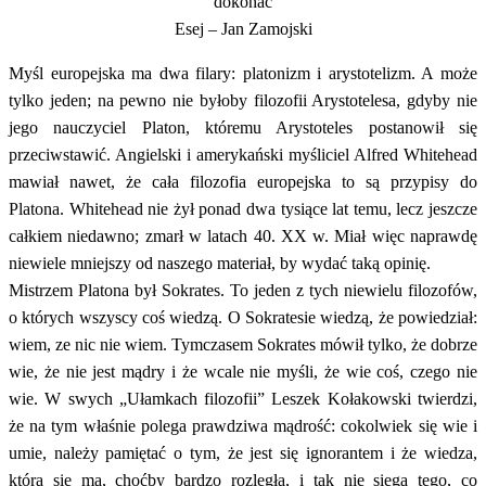
dokonać
Esej – Jan Zamojski
Myśl europejska ma dwa filary: platonizm i arystotelizm. A może
tylko jeden; na pewno nie byłoby filozofii Arystotelesa, gdyby nie
jego nauczyciel Platon, któremu Arystoteles postanowił się
przeciwstawić. Angielski i amerykański myśliciel Alfred Whitehead
mawiał nawet, że cała filozofia europejska to są przypisy do
Platona. Whitehead nie żył ponad dwa tysiące lat temu, lecz jeszcze
całkiem niedawno; zmarł w latach 40. XX w. Miał więc naprawdę
niewiele mniejszy od naszego materiał, by wydać taką opinię.
Mistrzem Platona był Sokrates. To jeden z tych niewielu filozofów,
o których wszyscy coś wiedzą. O Sokratesie wiedzą, że powiedział:
wiem, ze nic nie wiem. Tymczasem Sokrates mówił tylko, że dobrze
wie, że nie jest mądry i że wcale nie myśli, że wie coś, czego nie
wie. W swych „Ułamkach filozofii” Leszek Kołakowski twierdzi,
że na tym właśnie polega prawdziwa mądrość: cokolwiek się wie i
umie, należy pamiętać o tym, że jest się ignorantem i że wiedza,
którą się ma, choćby bardzo rozległa, i tak nie sięga tego, co