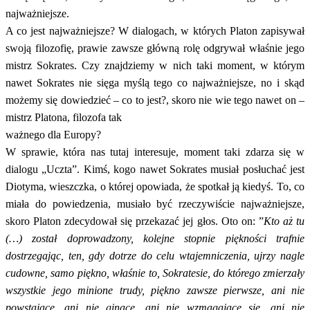
najważniejsze.
A co jest najważniejsze? W dialogach, w których Platon zapisywał
swoją filozofię, prawie zawsze główną rolę odgrywał właśnie jego
mistrz Sokrates. Czy znajdziemy w nich taki moment, w którym
nawet Sokrates nie sięga myślą tego co najważniejsze, no i skąd
możemy się dowiedzieć – co to jest?, skoro nie wie tego nawet on –
mistrz Platona, filozofa tak
ważnego dla Europy?
W sprawie, która nas tutaj interesuje, moment taki zdarza się w
dialogu „Uczta”. Kimś, kogo nawet Sokrates musiał posłuchać jest
Diotyma, wieszczka, o której opowiada, że spotkał ją kiedyś. To, co
miała do powiedzenia, musiało być rzeczywiście najważniejsze,
skoro Platon zdecydował się przekazać jej głos. Oto on: ”
Kto aż tu
(…) został doprowadzony, kolejne stopnie piękności trafnie
dostrzegając, ten, gdy dotrze do celu wtajemniczenia, ujrzy nagle
cudowne, samo piękno, właśnie to, Sokratesie, do którego zmierzały
wszystkie jego minione trudy, piękno zawsze pierwsze, ani nie
powstające, ani nie ginące, ani nie wzmagające się, ani nie