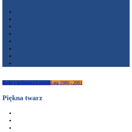
Start
Filmoteka
Wydarzenia
FESTIWALE
Nagrody
Fundacja AnimaFilm
O nas
Kontakt
Bajki z królestwa Lailonii
Lata 1980 - 2001
Piękna twarz