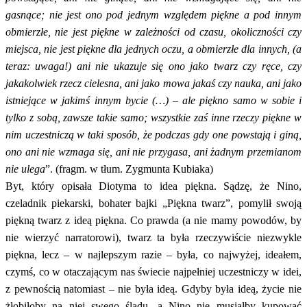
gasnące; nie jest ono pod jednym względem piękne a pod innym
obmierzłe, nie jest piękne w zależności od czasu, okoliczności czy
miejsca, nie jest piękne dla jednych oczu, a obmierzłe dla innych, (a
teraz: uwaga!) ani nie ukazuje się ono jako twarz czy ręce, czy
jakakolwiek rzecz cielesna, ani jako mowa jakaś czy nauka, ani jako
istniejące w jakimś innym bycie (…) – ale piękno samo w sobie i
tylko z sobą, zawsze takie samo; wszystkie zaś inne rzeczy piękne w
nim uczestniczą w taki sposób, że podczas gdy one powstają i giną,
ono ani nie wzmaga się, ani nie przygasa, ani żadnym przemianom
nie ulega
”. (fragm. w tłum. Zygmunta Kubiaka)
Byt, który opisała Diotyma to idea piękna. Sądzę, że Nino,
czeladnik piekarski, bohater bajki „Piękna twarz”, pomylił swoją
piękną twarz z ideą piękna. Co prawda (a nie mamy powodów, by
nie wierzyć narratorowi), twarz ta była rzeczywiście niezwykle
piękna, lecz – w najlepszym razie – była, co najwyżej, ideałem,
czymś, co w otaczającym nas świecie najpełniej uczestniczy w idei,
z pewnością natomiast – nie była ideą. Gdyby była ideą, życie nie
żłobiłoby na niej swego śladu, a Nino nie musiałby kupować