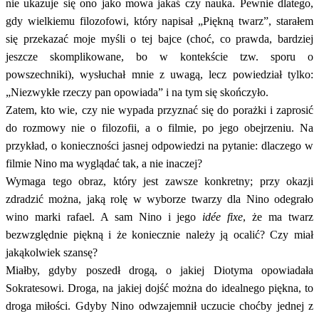
nie ukazuje się ono jako mowa jakaś czy nauka. Pewnie dlatego,
gdy wielkiemu filozofowi, który napisał „Piękną twarz”, starałem
się przekazać moje myśli o tej bajce (choć, co prawda, bardziej
jeszcze skomplikowane, bo w kontekście tzw. sporu o
powszechniki), wysłuchał mnie z uwagą, lecz powiedział tylko:
„Niezwykłe rzeczy pan opowiada” i na tym się skończyło.
Zatem, kto wie, czy nie wypada przyznać się do porażki i zaprosić
do rozmowy nie o filozofii, a o filmie, po jego obejrzeniu. Na
przykład, o konieczności jasnej odpowiedzi na pytanie: dlaczego w
filmie Nino ma wyglądać tak, a nie inaczej?
Wymaga tego obraz, który jest zawsze konkretny; przy okazji
zdradzić można, jaką rolę w wyborze twarzy dla Nino odegrało
wino marki rafael. A sam Nino i jego
idée fixe
, że ma twarz
bezwzględnie piękną i że koniecznie należy ją ocalić? Czy miał
jakąkolwiek szansę?
Miałby, gdyby poszedł drogą, o jakiej Diotyma opowiadała
Sokratesowi. Droga, na jakiej dojść można do idealnego piękna, to
droga miłości. Gdyby Nino odwzajemnił uczucie choćby jednej z