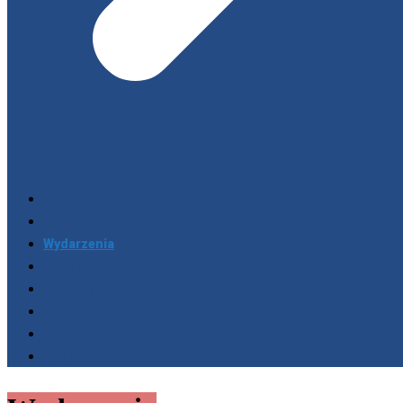
Start
Filmoteka
Wydarzenia
FESTIWALE
Nagrody
Fundacja AnimaFilm
O nas
Kontakt