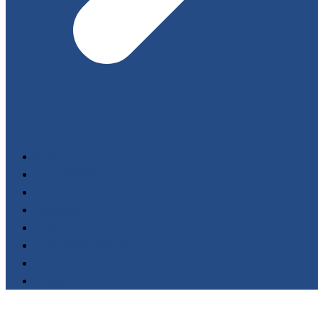
Start
FILM LIBRARY
Events
Festivals
Awards
Fundacja AnimaFilm
O nas
Kontakt