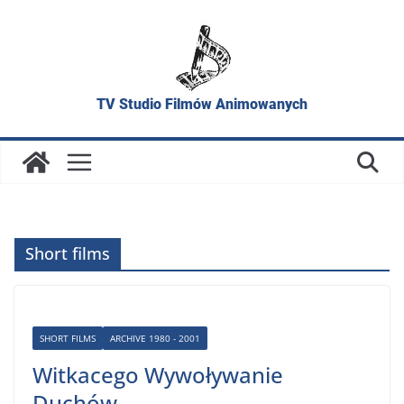
Skip
to
content
TV Studio Filmów Animowanych
Short films
SHORT FILMS
ARCHIVE 1980 - 2001
Witkacego Wywoływanie
Duchów