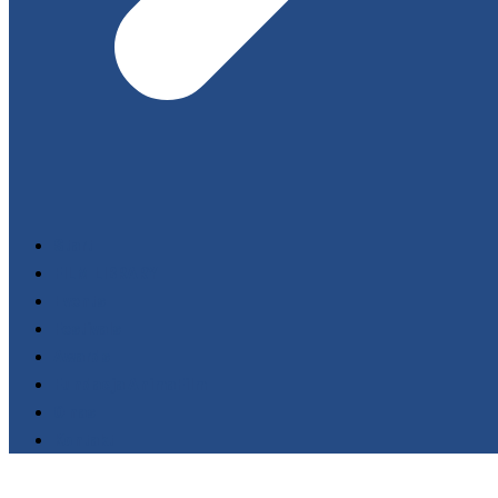
Start
FILM LIBRARY
Events
Festivals
Awards
Fundacja AnimaFilm
O nas
Kontakt