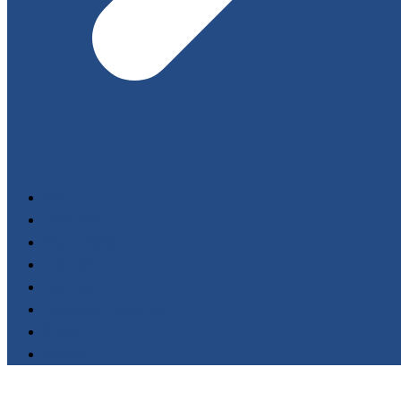
Start
Filmoteka
Wydarzenia
FESTIWALE
Nagrody
Fundacja AnimaFilm
O nas
Kontakt