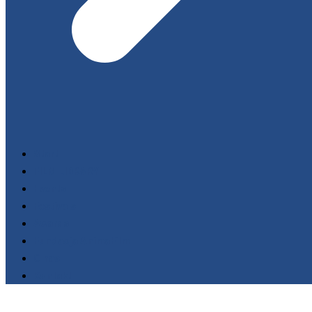
Start
FILM LIBRARY
Events
Festivals
Awards
Fundacja AnimaFilm
O nas
Kontakt