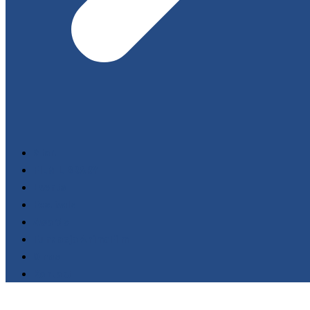
Start
FILM LIBRARY
Events
Festivals
Awards
Fundacja AnimaFilm
O nas
Kontakt