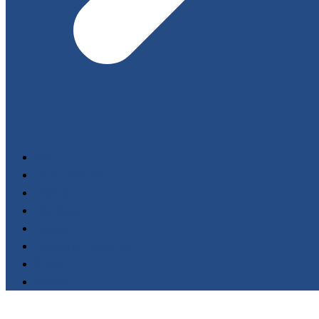
Start
FILM LIBRARY
Events
Festivals
Awards
Fundacja AnimaFilm
O nas
Kontakt