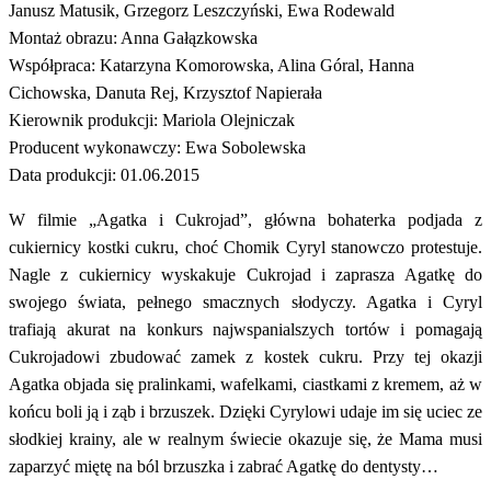
Janusz Matusik, Grzegorz Leszczyński, Ewa Rodewald
Montaż obrazu: Anna Gałązkowska
Współpraca: Katarzyna Komorowska, Alina Góral, Hanna
Cichowska, Danuta Rej, Krzysztof Napierała
Kierownik produkcji: Mariola Olejniczak
Producent wykonawczy: Ewa Sobolewska
Data produkcji: 01.06.2015
W filmie „Agatka i Cukrojad”, główna bohaterka podjada z
cukiernicy kostki cukru, choć Chomik Cyryl stanowczo protestuje.
Nagle z cukiernicy wyskakuje Cukrojad i zaprasza Agatkę do
swojego świata, pełnego smacznych słodyczy. Agatka i Cyryl
trafiają akurat na konkurs najwspanialszych tortów i pomagają
Cukrojadowi zbudować zamek z kostek cukru. Przy tej okazji
Agatka objada się pralinkami, wafelkami, ciastkami z kremem, aż w
końcu boli ją i ząb i brzuszek. Dzięki Cyrylowi udaje im się uciec ze
słodkiej krainy, ale w realnym świecie okazuje się, że Mama musi
zaparzyć miętę na ból brzuszka i zabrać Agatkę do dentysty…