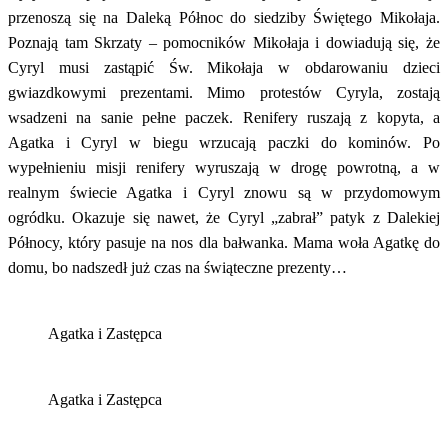
przenoszą się na Daleką Północ do siedziby Świętego Mikołaja.
Poznają tam Skrzaty – pomocników Mikołaja i dowiadują się, że
Cyryl musi zastąpić Św. Mikołaja w obdarowaniu dzieci
gwiazdkowymi prezentami. Mimo protestów Cyryla, zostają
wsadzeni na sanie pełne paczek. Renifery ruszają z kopyta, a
Agatka i Cyryl w biegu wrzucają paczki do kominów. Po
wypełnieniu misji renifery wyruszają w drogę powrotną, a w
realnym świecie Agatka i Cyryl znowu są w przydomowym
ogródku. Okazuje się nawet, że Cyryl „zabrał” patyk z Dalekiej
Północy, który pasuje na nos dla bałwanka. Mama woła Agatkę do
domu, bo nadszedł już czas na świąteczne prezenty…
Agatka i Zastępca
Agatka i Zastępca