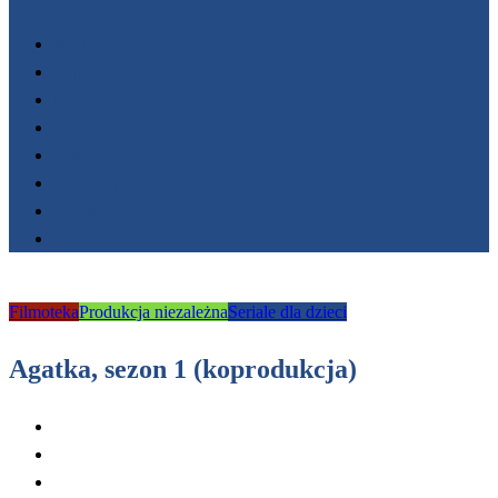
Start
Filmoteka
Wydarzenia
FESTIWALE
Nagrody
Fundacja AnimaFilm
O nas
Kontakt
Filmoteka
Produkcja niezależna
Seriale dla dzieci
Agatka, sezon 1 (koprodukcja)