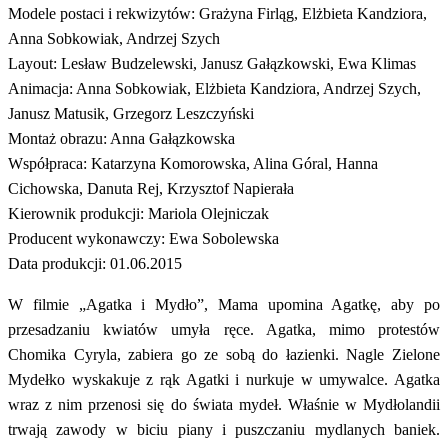
Modele postaci i rekwizytów: Grażyna Firląg, Elżbieta Kandziora,
Anna Sobkowiak, Andrzej Szych
Layout: Lesław Budzelewski, Janusz Gałązkowski, Ewa Klimas
Animacja: Anna Sobkowiak, Elżbieta Kandziora, Andrzej Szych,
Janusz Matusik, Grzegorz Leszczyński
Montaż obrazu: Anna Gałązkowska
Współpraca: Katarzyna Komorowska, Alina Góral, Hanna
Cichowska, Danuta Rej, Krzysztof Napierała
Kierownik produkcji: Mariola Olejniczak
Producent wykonawczy: Ewa Sobolewska
Data produkcji: 01.06.2015
W filmie „Agatka i Mydło”, Mama upomina Agatkę, aby po
przesadzaniu kwiatów umyła ręce. Agatka, mimo protestów
Chomika Cyryla, zabiera go ze sobą do łazienki. Nagle Zielone
Mydełko wyskakuje z rąk Agatki i nurkuje w umywalce. Agatka
wraz z nim przenosi się do świata mydeł. Właśnie w Mydłolandii
trwają zawody w biciu piany i puszczaniu mydlanych baniek.