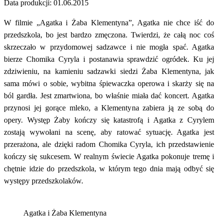
Data produkcji: 01.06.2015
W filmie „Agatka i Żaba Klementyna”, Agatka nie chce iść do
przedszkola, bo jest bardzo zmęczona. Twierdzi, że całą noc coś
skrzeczało w przydomowej sadzawce i nie mogła spać. Agatka
bierze Chomika Cyryla i postanawia sprawdzić ogródek. Ku jej
zdziwieniu, na kamieniu sadzawki siedzi Żaba Klementyna, jak
sama mówi o sobie, wybitna śpiewaczka operowa i skarży się na
ból gardła. Jest zmartwiona, bo właśnie miała dać koncert. Agatka
przynosi jej gorące mleko, a Klementyna zabiera ją ze sobą do
opery. Występ Żaby kończy się katastrofą i Agatka z Cyrylem
zostają wywołani na scenę, aby ratować sytuację. Agatka jest
przerażona, ale dzięki radom Chomika Cyryla, ich przedstawienie
kończy się sukcesem. W realnym świecie Agatka pokonuje tremę i
chętnie idzie do przedszkola, w którym tego dnia mają odbyć się
występy przedszkolaków.
Agatka i Żaba Klementyna