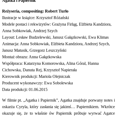
Agatka i Papiernik
Reżyseria, compositing: Robert Turło
Ilustracje w książce: Krzysztof Różański
Modele postaci i rekwizytów: Grażyna Firląg, Elżbieta Kandziora,
Anna Sobkowiak, Andrzej Szych
Layout: Lesław Budzelewski, Janusz Gałązkowski, Ewa Klimas
Animacja: Anna Sobkowiak, Elżbieta Kandziora, Andrzej Szych,
Janusz Matusik, Grzegorz Leszczyński
Montaż obrazu: Anna Gałązkowska
Współpraca: Katarzyna Komorowska, Alina Góral, Hanna
Cichowska, Danuta Rej, Krzysztof Napierała
Kierownik produkcji: Mariola Olejniczak
Producent wykonawczy: Ewa Sobolewska
Data produkcji: 01.06.2015
W filmie pt. „Agatka i Papiernik”, Agatka znajduje porwany notes i
oskarża Cyryla, który zasłania się jakimś… Papiernikiem. Wkrótce
okazuje się, że to właśnie ów Papiernik próbuje wyrwać Agatce