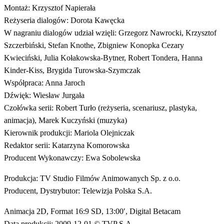
Montaż: Krzysztof Napierała
Reżyseria dialogów: Dorota Kawęcka
W nagraniu dialogów udział wzięli: Grzegorz Nawrocki, Krzysztof
Szczerbiński, Stefan Knothe, Zbigniew Konopka Cezary
Kwieciński, Julia Kołakowska-Bytner, Robert Tondera, Hanna
Kinder-Kiss, Brygida Turowska-Szymczak
Współpraca: Anna Jaroch
Dźwięk: Wiesław Jurgała
Czołówka serii: Robert Turło (reżyseria, scenariusz, plastyka,
animacja), Marek Kuczyński (muzyka)
Kierownik produkcji: Mariola Olejniczak
Redaktor serii: Katarzyna Komorowska
Producent Wykonawczy: Ewa Sobolewska
Produkcja: TV Studio Filmów Animowanych Sp. z o.o.
Producent, Dystrybutor: Telewizja Polska S.A.
Animacja 2D, Format 16:9 SD, 13:00′, Digital Betacam
Data produkcji: 2009-12-01 © TVP S.A.