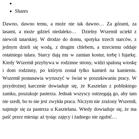
Shares
Dawno, dawno temu, a może nie tak dawno… Za górami, za
lasami, a może gdzieś niedaleko… Dzielny Wszemił uciekł z
niewoli tatarskiej. W drodze do domu, spotyka trzech starców, z
jednym dzieli się wodą, z drugim chlebem, a trzeciemu oddaje
ostatniego talara. Starcy dają mu w zamian kostur, torbę i fujarkę.
Kiedy Wszemił przybywa w rodzinne strony, widzi spaloną wioskę
i dom rodzinny, po którym został tylko kamień na kamieniu.
Wszemił postanawia wyruszyć w świat w poszukiwaniu pracy. W
przydrożnej karczmie dowiaduje się, że Kasztelan z pobliskiego
zamku, poszukuje pasterza. Jednak wszyscy ostrzegają go, aby tam
nie szedł, bo to nie jest zwykła praca. Niczym nie zrażony Wszemił,
najmuje się za pasterza u Kasztelana. Wtedy dowiaduje się, że ma
paść przez miesiąc aż tysiąc zajęcy i żadnego nie zgubić…