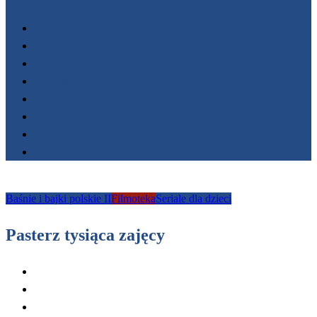
Start
Filmoteka
Wydarzenia
FESTIWALE
Nagrody
Fundacja AnimaFilm
O nas
Kontakt
Baśnie i bajki polskie II
Filmoteka
Seriale dla dzieci
Pasterz tysiąca zajęcy