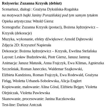
Reżyseria: Zuzanna Krzysik (debiut)
Scenariusz, dialogi : Grażyna Dyksińska-Rogalska
na motywach bajki Janiny Porazińskiej pod tym samym tytułem
Opieka artystyczna: Witold Giersz
Scenografia: Zuzanna Krzysik (postaci), Bożena Jędrzejewicz –
Krzysik (dekoracje)
Muzyka, wykonanie, efekty dźwiękowe: Arnold Dąbrowski
Zdjęcia 2D: Krzysztof Napierała
Dekoracje: Bożena Jędrzejewicz – Krzysik, Ewelina Stefańska
Layout: Lesław Budzelewski, Piotr Giersz, Janusz Jamrog
Animacja: Janusz Matusik, Anna Frajczyk, Ewa Klimas, Agnieszka
Szcześniak, Roman Janeczko, Waldemar Szajkowski,
Elżbieta Kandziora, Roman Frajczyk, Ewa Rodewald, Grażyna
Firląg, Wioletta Urbanek-Sobolewska, Alicja Englert
Kopiowanie, malowanie: Alina Góral, Elżbieta Bejger, Violetta
Olejniczak, Violetta Pawlewska
Skanowanie, procesowanie: Janina Raczkowska
Test-line: Dariusz Antczak