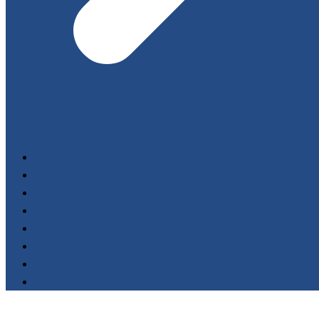
Start
Filmoteka
Wydarzenia
FESTIWALE
Nagrody
Fundacja AnimaFilm
O nas
Kontakt