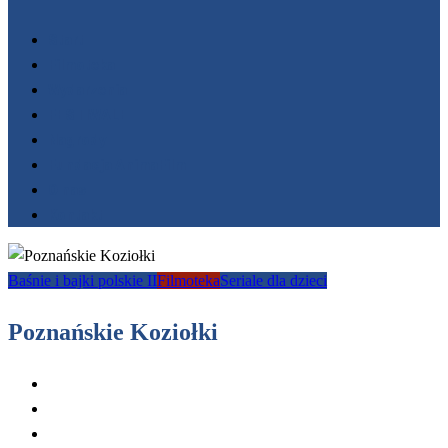
Start
Filmoteka
Wydarzenia
FESTIWALE
Nagrody
Fundacja AnimaFilm
O nas
Kontakt
Baśnie i bajki polskie II
Filmoteka
Seriale dla dzieci
Poznańskie Koziołki