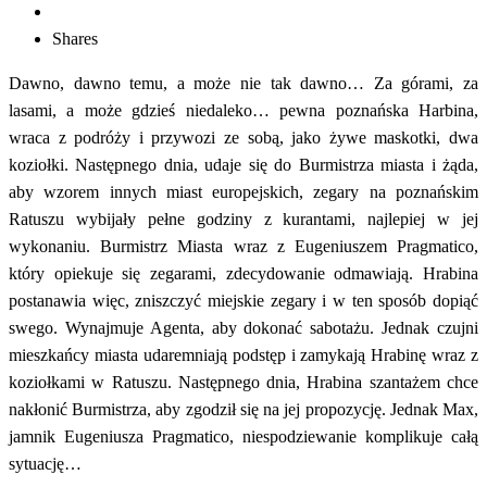
Shares
Dawno, dawno temu, a może nie tak dawno… Za górami, za
lasami, a może gdzieś niedaleko… pewna poznańska Harbina,
wraca z podróży i przywozi ze sobą, jako żywe maskotki, dwa
koziołki. Następnego dnia, udaje się do Burmistrza miasta i żąda,
aby wzorem innych miast europejskich, zegary na poznańskim
Ratuszu wybijały pełne godziny z kurantami, najlepiej w jej
wykonaniu. Burmistrz Miasta wraz z Eugeniuszem Pragmatico,
który opiekuje się zegarami, zdecydowanie odmawiają. Hrabina
postanawia więc, zniszczyć miejskie zegary i w ten sposób dopiąć
swego. Wynajmuje Agenta, aby dokonać sabotażu. Jednak czujni
mieszkańcy miasta udaremniają podstęp i zamykają Hrabinę wraz z
koziołkami w Ratuszu. Następnego dnia, Hrabina szantażem chce
nakłonić Burmistrza, aby zgodził się na jej propozycję. Jednak Max,
jamnik Eugeniusza Pragmatico, niespodziewanie komplikuje całą
sytuację…