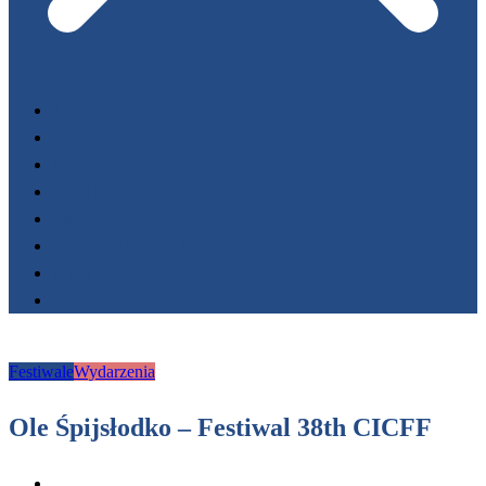
Start
Filmoteka
Wydarzenia
FESTIWALE
Nagrody
Fundacja AnimaFilm
O nas
Kontakt
Festiwale
Wydarzenia
Ole Śpijsłodko – Festiwal 38th CICFF