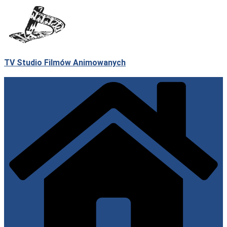
Przejdź
do
treści
TV Studio Filmów Animowanych