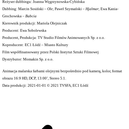
Reżyser dubbingu: Joanna Węgrzynowska-Cybińska
Dubbing: Marcin Sosiński –
Ole
; Paweł Szymański –
Hjalmar
; Ewa Kania-
Grochowska –
Babcia
Kierownik produkcji: Mariola Olejniczak
Producent: Ewa Sobolewska
Producent, Produkcja: TV Studio Filmów Animowanych Sp. z o.o.
Koproducent: EC1 Łódź – Miasto Kultury
Film współfinansowany przez Polski Instytut Sztuki Filmowej
Dystrybutor: Momakin Sp. z o.o.
Animacja malarska farbami olejnymi bezpośrednio pod kamerą, kolor, format
obrazu 16:9 HD, DCP, 13:00’, Stereo 5.1.
Data produkcji: 2021-01-01 © 2021 TVSFA, EC1 Łódź