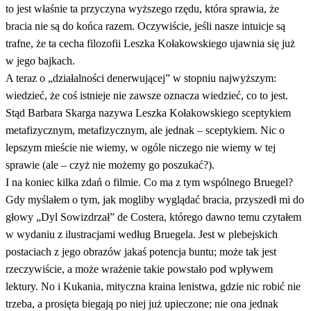
to jest właśnie ta przyczyna wyższego rzędu, która sprawia, że
bracia nie są do końca razem. Oczywiście, jeśli nasze intuicje są
trafne, że ta cecha filozofii Leszka Kołakowskiego ujawnia się już
w jego bajkach.
A teraz o „działalności denerwującej” w stopniu najwyższym:
wiedzieć, że coś istnieje nie zawsze oznacza wiedzieć, co to jest.
Stąd Barbara Skarga nazywa Leszka Kołakowskiego sceptykiem
metafizycznym, metafizycznym, ale jednak – sceptykiem. Nic o
lepszym mieście nie wiemy, w ogóle niczego nie wiemy w tej
sprawie (ale – czyż nie możemy go poszukać?).
I na koniec kilka zdań o filmie. Co ma z tym wspólnego Bruegel?
Gdy myślałem o tym, jak mogliby wyglądać bracia, przyszedł mi do
głowy „Dyl Sowizdrzał” de Costera, którego dawno temu czytałem
w wydaniu z ilustracjami według Bruegela. Jest w plebejskich
postaciach z jego obrazów jakaś potencja buntu; może tak jest
rzeczywiście, a może wrażenie takie powstało pod wpływem
lektury. No i Kukania, mityczna kraina lenistwa, gdzie nic robić nie
trzeba, a prosięta biegają po niej już upieczone; nie ona jednak