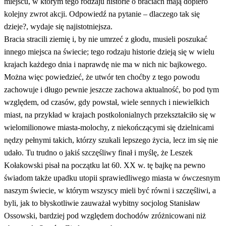
miejscu, w którym tego rodzaju historie o braciach mają dopiero
kolejny zwrot akcji. Odpowiedź na pytanie – dlaczego tak się
dzieje?, wydaje się najistotniejsza.
Bracia stracili ziemię i, by nie umrzeć z głodu, musieli poszukać
innego miejsca na świecie; tego rodzaju historie dzieją się w wielu
krajach każdego dnia i naprawdę nie ma w nich nic bajkowego.
Można więc powiedzieć, że utwór ten choćby z tego powodu
zachowuje i długo pewnie jeszcze zachowa aktualność, bo pod tym
względem, od czasów, gdy powstał, wiele sennych i niewielkich
miast, na przykład w krajach postkolonialnych przekształciło się w
wielomilionowe miasta-molochy, z niekończącymi się dzielnicami
nędzy pełnymi takich, którzy szukali lepszego życia, lecz im się nie
udało. Tu trudno o jakiś szczęśliwy finał i myślę, że Leszek
Kołakowski pisał na początku lat 60. XX w. tę bajkę na pewno
świadom także upadku utopii sprawiedliwego miasta w ówczesnym
naszym świecie, w którym wszyscy mieli być równi i szczęśliwi, a
byli, jak to błyskotliwie zauważał wybitny socjolog Stanisław
Ossowski, bardziej pod względem dochodów zróżnicowani niż