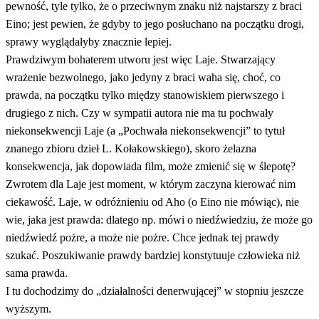
pewność, tyle tylko, że o przeciwnym znaku niż najstarszy z braci
Eino; jest pewien, że gdyby to jego posłuchano na początku drogi,
sprawy wyglądałyby znacznie lepiej.
Prawdziwym bohaterem utworu jest więc Laje. Stwarzający
wrażenie bezwolnego, jako jedyny z braci waha się, choć, co
prawda, na początku tylko między stanowiskiem pierwszego i
drugiego z nich. Czy w sympatii autora nie ma tu pochwały
niekonsekwencji Laje (a „Pochwała niekonsekwencji” to tytuł
znanego zbioru dzieł L. Kołakowskiego), skoro żelazna
konsekwencja, jak dopowiada film, może zmienić się w ślepotę?
Zwrotem dla Laje jest moment, w którym zaczyna kierować nim
ciekawość. Laje, w odróżnieniu od Aho (o Eino nie mówiąc), nie
wie, jaka jest prawda: dlatego np. mówi o niedźwiedziu, że może go
niedźwiedź pożre, a może nie pożre. Chce jednak tej prawdy
szukać. Poszukiwanie prawdy bardziej konstytuuje człowieka niż
sama prawda.
I tu dochodzimy do „działalności denerwującej” w stopniu jeszcze
wyższym.