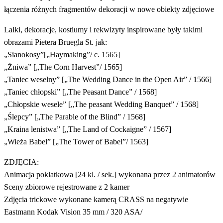
łączenia różnych fragmentów dekoracji w nowe obiekty zdjęciowe
Lalki, dekoracje, kostiumy i rekwizyty inspirowane były takimi
obrazami Pietera Bruegla St. jak:
„Sianokosy”[„Haymaking”/ c. 1565]
„Żniwa” [„The Corn Harvest”/ 1565]
„Taniec weselny” [„The Wedding Dance in the Open Air” / 1566]
„Taniec chłopski” [„The Peasant Dance” / 1568]
„Chłopskie wesele” [„The peasant Wedding Banquet” / 1568]
„Ślepcy” [„The Parable of the Blind” / 1568]
„Kraina lenistwa” [„The Land of Cockaigne” / 1567]
„Wieża Babel” [„The Tower of Babel”/ 1563]
ZDJĘCIA:
Animacja poklatkowa [24 kl. / sek.] wykonana przez 2 animatorów
Sceny zbiorowe rejestrowane z 2 kamer
Zdjęcia trickowe wykonane kamerą CRASS na negatywie
Eastmann Kodak Vision 35 mm / 320 ASA/