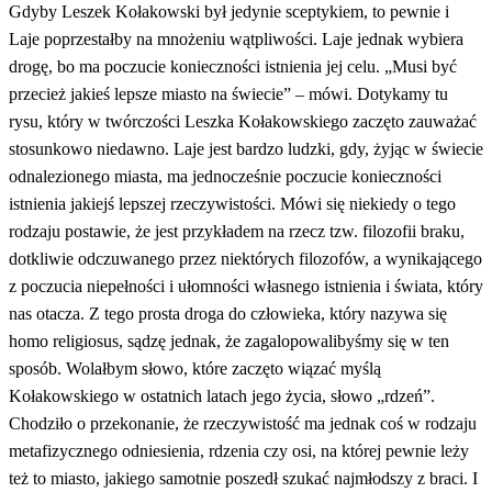
Gdyby Leszek Kołakowski był jedynie sceptykiem, to pewnie i
Laje poprzestałby na mnożeniu wątpliwości. Laje jednak wybiera
drogę, bo ma poczucie konieczności istnienia jej celu. „Musi być
przecież jakieś lepsze miasto na świecie” – mówi. Dotykamy tu
rysu, który w twórczości Leszka Kołakowskiego zaczęto zauważać
stosunkowo niedawno. Laje jest bardzo ludzki, gdy, żyjąc w świecie
odnalezionego miasta, ma jednocześnie poczucie konieczności
istnienia jakiejś lepszej rzeczywistości. Mówi się niekiedy o tego
rodzaju postawie, że jest przykładem na rzecz tzw. filozofii braku,
dotkliwie odczuwanego przez niektórych filozofów, a wynikającego
z poczucia niepełności i ułomności własnego istnienia i świata, który
nas otacza. Z tego prosta droga do człowieka, który nazywa się
homo religiosus, sądzę jednak, że zagalopowalibyśmy się w ten
sposób. Wolałbym słowo, które zaczęto wiązać myślą
Kołakowskiego w ostatnich latach jego życia, słowo „rdzeń”.
Chodziło o przekonanie, że rzeczywistość ma jednak coś w rodzaju
metafizycznego odniesienia, rdzenia czy osi, na której pewnie leży
też to miasto, jakiego samotnie poszedł szukać najmłodszy z braci. I