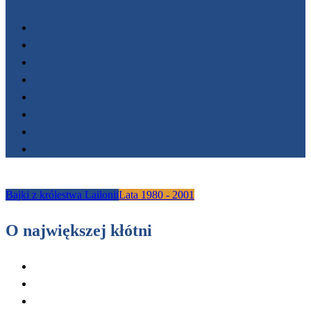
Start
Filmoteka
Wydarzenia
FESTIWALE
Nagrody
Fundacja AnimaFilm
O nas
Kontakt
Bajki z królestwa Lailonii
Lata 1980 - 2001
O największej kłótni