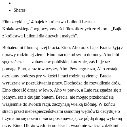
Shares
Film z cyklu „14 bajek z królestwa Lailonii Leszka
Kołakowskiego” wg przypowieści filozoficznych ze zbioru „Bajki
z królestwa Lailonii dla dużych i małych”.
Bohaterami filmu są trzej bracia: Eino, Aho oraz Laje. Bracia żyją z
uprawy rodzinnej ziemi. Eino pracuje od świtu do nocy. Aho lubi
spędzać czas na zabawie w pobliskiej karczmie, zaś Laje raz
pomaga Eino, a raz towarzyszy Aho. Pewnego razu, Aho zostaje
oszukany podczas gry w kości i traci rodzinną ziemię. Bracia
wyruszają w poszukiwaniu pracy. Dochodzą do rozwidlenia dróg.
Eino chce iść drogą w lewo, Aho w prawo, a Laje raz zgadza się z
jednym, raz z drugim bratem. Bracia, nie mogąc przekonać się
wzajemnie do swoich racji, zaczynają wielką kłótnię. W końcu
strach przed niebezpieczeństwami samotnej wędrówki decyduje o
trzymaniu się razem i bracia postanawiają, że pójdą drogą wybraną
przez Eino. Długo wędrują po lasach, wspólnie walczą z dzikimi