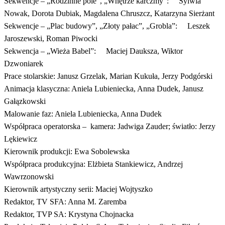
Sekwencje – „Rodzinne pole”, „Wnętrze karczmy”: Sylwia
Nowak, Dorota Dubiak, Magdalena Chruszcz, Katarzyna Sierżant
Sekwencje – „Plac budowy”, „Złoty pałac”, „Grobla”: Leszek
Jaroszewski, Roman Piwocki
Sekwencja – „Wieża Babel”: Maciej Dauksza, Wiktor
Dzwoniarek
Prace stolarskie: Janusz Grzelak, Marian Kukuła, Jerzy Podgórski
Animacja klasyczna: Aniela Lubieniecka, Anna Dudek, Janusz
Gałązkowski
Malowanie faz: Aniela Lubieniecka, Anna Dudek
Współpraca operatorska – kamera: Jadwiga Zauder; światło: Jerzy
Lękiewicz
Kierownik produkcji: Ewa Sobolewska
Współpraca produkcyjna: Elżbieta Stankiewicz, Andrzej
Wawrzonowski
Kierownik artystyczny serii: Maciej Wojtyszko
Redaktor, TV SFA: Anna M. Zaremba
Redaktor, TVP SA: Krystyna Chojnacka