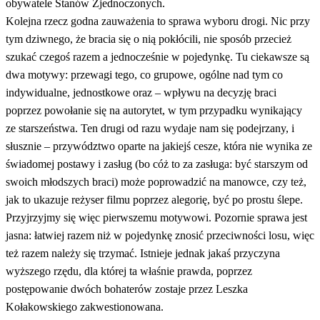
obywatele Stanów Zjednoczonych.
Kolejna rzecz godna zauważenia to sprawa wyboru drogi. Nic przy
tym dziwnego, że bracia się o nią pokłócili, nie sposób przecież
szukać czegoś razem a jednocześnie w pojedynkę. Tu ciekawsze są
dwa motywy: przewagi tego, co grupowe, ogólne nad tym co
indywidualne, jednostkowe oraz – wpływu na decyzję braci
poprzez powołanie się na autorytet, w tym przypadku wynikający
ze starszeństwa. Ten drugi od razu wydaje nam się podejrzany, i
słusznie – przywództwo oparte na jakiejś cesze, która nie wynika ze
świadomej postawy i zasług (bo cóż to za zasługa: być starszym od
swoich młodszych braci) może poprowadzić na manowce, czy też,
jak to ukazuje reżyser filmu poprzez alegorię, być po prostu ślepe.
Przyjrzyjmy się więc pierwszemu motywowi. Pozornie sprawa jest
jasna: łatwiej razem niż w pojedynkę znosić przeciwności losu, więc
też razem należy się trzymać. Istnieje jednak jakaś przyczyna
wyższego rzędu, dla której ta właśnie prawda, poprzez
postępowanie dwóch bohaterów zostaje przez Leszka
Kołakowskiego zakwestionowana.