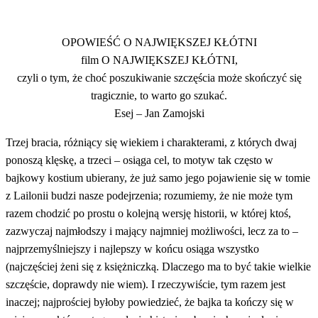
OPOWIEŚĆ O NAJWIĘKSZEJ KŁÓTNI
film O NAJWIĘKSZEJ KŁÓTNI,
czyli o tym, że choć poszukiwanie szczęścia może skończyć się
tragicznie, to warto go szukać.
Esej – Jan Zamojski
Trzej bracia, różniący się wiekiem i charakterami, z których dwaj
ponoszą klęskę, a trzeci – osiąga cel, to motyw tak często w
bajkowy kostium ubierany, że już samo jego pojawienie się w tomie
z Lailonii budzi nasze podejrzenia; rozumiemy, że nie może tym
razem chodzić po prostu o kolejną wersję historii, w której ktoś,
zazwyczaj najmłodszy i mający najmniej możliwości, lecz za to –
najprzemyślniejszy i najlepszy w końcu osiąga wszystko
(najczęściej żeni się z księżniczką. Dlaczego ma to być takie wielkie
szczęście, doprawdy nie wiem). I rzeczywiście, tym razem jest
inaczej; najprościej byłoby powiedzieć, że bajka ta kończy się w