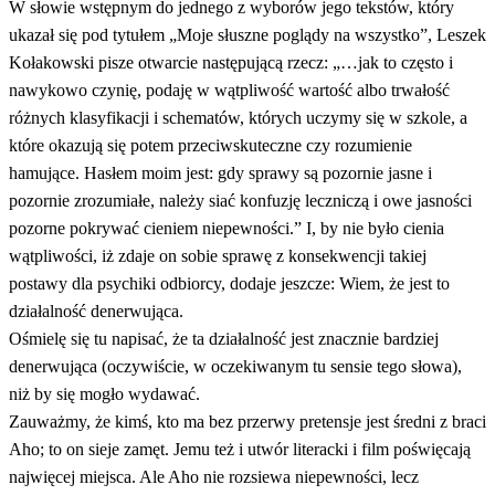
W słowie wstępnym do jednego z wyborów jego tekstów, który
ukazał się pod tytułem „Moje słuszne poglądy na wszystko”, Leszek
Kołakowski pisze otwarcie następującą rzecz: „…jak to często i
nawykowo czynię, podaję w wątpliwość wartość albo trwałość
różnych klasyfikacji i schematów, których uczymy się w szkole, a
które okazują się potem przeciwskuteczne czy rozumienie
hamujące. Hasłem moim jest: gdy sprawy są pozornie jasne i
pozornie zrozumiałe, należy siać konfuzję leczniczą i owe jasności
pozorne pokrywać cieniem niepewności.” I, by nie było cienia
wątpliwości, iż zdaje on sobie sprawę z konsekwencji takiej
postawy dla psychiki odbiorcy, dodaje jeszcze: Wiem, że jest to
działalność denerwująca.
Ośmielę się tu napisać, że ta działalność jest znacznie bardziej
denerwująca (oczywiście, w oczekiwanym tu sensie tego słowa),
niż by się mogło wydawać.
Zauważmy, że kimś, kto ma bez przerwy pretensje jest średni z braci
Aho; to on sieje zamęt. Jemu też i utwór literacki i film poświęcają
najwięcej miejsca. Ale Aho nie rozsiewa niepewności, lecz