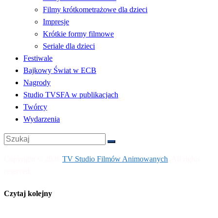
Filmy krótkometrażowe dla dzieci
Impresje
Krótkie formy filmowe
Seriale dla dzieci
Festiwale
Bajkowy Świat w ECB
Nagrody
Studio TVSFA w publikacjach
Twórcy
Wydarzenia
Copyright © 2026
TV Studio Filmów Animowanych
. All rights
reserved.
Czytaj kolejny