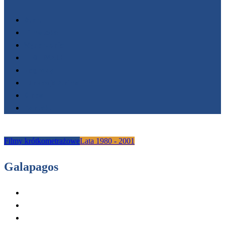
Start
Filmoteka
Wydarzenia
FESTIWALE
Nagrody
Fundacja AnimaFilm
O nas
Kontakt
Filmy krótkometrażowe
Lata 1980 - 2001
Galapagos