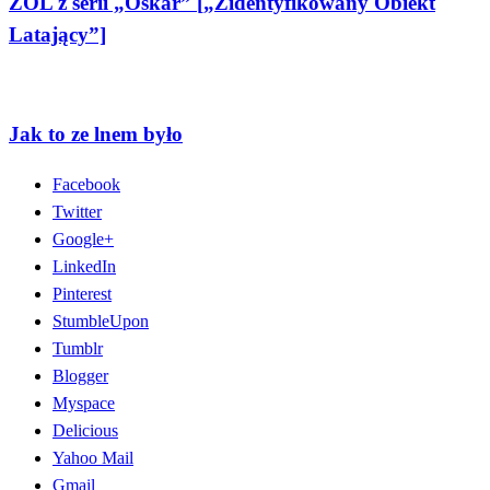
ZOL z serii „Oskar” [„Zidentyfikowany Obiekt
Latający”]
Jak to ze lnem było
Facebook
Twitter
Google+
LinkedIn
Pinterest
StumbleUpon
Tumblr
Blogger
Myspace
Delicious
Yahoo Mail
Gmail