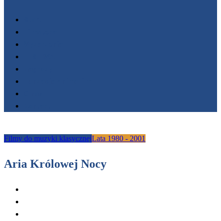
Start
Filmoteka
Wydarzenia
FESTIWALE
Nagrody
Fundacja AnimaFilm
O nas
Kontakt
Filmy do muzyki klasycznej
Lata 1980 - 2001
Aria Królowej Nocy