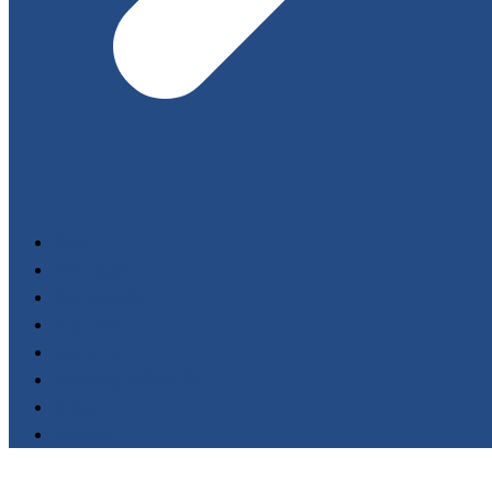
Start
Filmoteka
Wydarzenia
FESTIWALE
Nagrody
Fundacja AnimaFilm
O nas
Kontakt