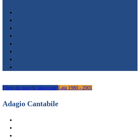
Start
Filmoteka
Wydarzenia
FESTIWALE
Nagrody
Fundacja AnimaFilm
O nas
Kontakt
Filmy do muzyki klasycznej
Lata 1980 - 2001
Adagio Cantabile