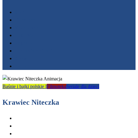
Start
Filmoteka
Wydarzenia
FESTIWALE
Nagrody
Fundacja AnimaFilm
O nas
Kontakt
Baśnie i bajki polskie I
Filmoteka
Seriale dla dzieci
Krawiec Niteczka