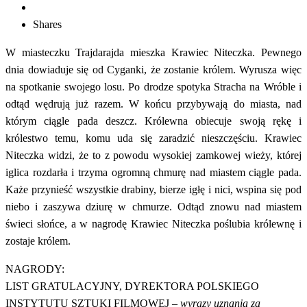
Shares
W miasteczku Trajdarajda mieszka Krawiec Niteczka. Pewnego
dnia dowiaduje się od Cyganki, że zostanie królem. Wyrusza więc
na spotkanie swojego losu. Po drodze spotyka Stracha na Wróble i
odtąd wędrują już razem. W końcu przybywają do miasta, nad
którym ciągle pada deszcz. Królewna obiecuje swoją rękę i
królestwo temu, komu uda się zaradzić nieszczęściu. Krawiec
Niteczka widzi, że to z powodu wysokiej zamkowej wieży, której
iglica rozdarła i trzyma ogromną chmurę nad miastem ciągle pada.
Każe przynieść wszystkie drabiny, bierze igłę i nici, wspina się pod
niebo i zaszywa dziurę w chmurze. Odtąd znowu nad miastem
świeci słońce, a w nagrodę Krawiec Niteczka poślubia królewnę i
zostaje królem.
NAGRODY:
LIST GRATULACYJNY, DYREKTORA POLSKIEGO
INSTYTUTU SZTUKI FILMOWEJ
– wyrazy uznania za