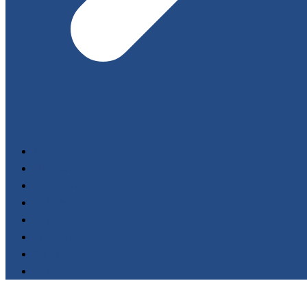
Start
Filmoteka
Wydarzenia
FESTIWALE
Nagrody
Fundacja AnimaFilm
O nas
Kontakt