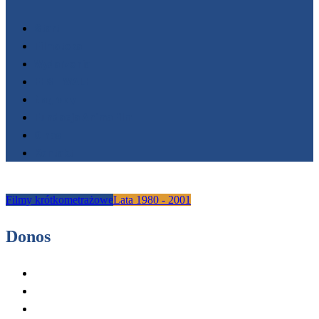
Start
Filmoteka
Wydarzenia
FESTIWALE
Nagrody
Fundacja AnimaFilm
O nas
Kontakt
Filmy krótkometrażowe
Lata 1980 - 2001
Donos