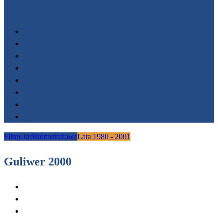
Start
Filmoteka
Wydarzenia
FESTIWALE
Nagrody
Fundacja AnimaFilm
O nas
Kontakt
Filmy krótkometrażowe
Lata 1980 - 2001
Guliwer 2000