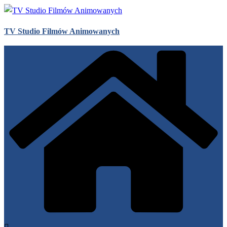
Przejdź
do
TV Studio Filmów Animowanych
treści