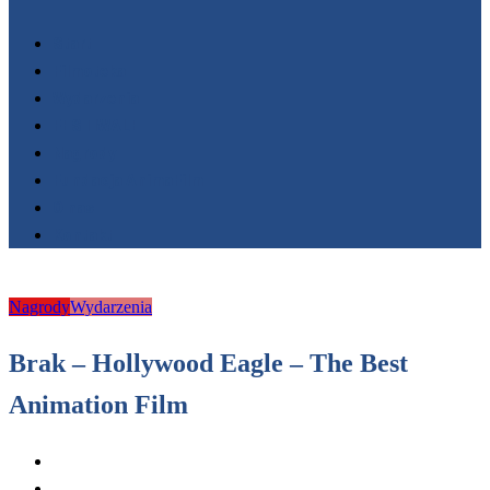
Start
Filmoteka
Wydarzenia
FESTIWALE
Nagrody
Fundacja AnimaFilm
O nas
Kontakt
Nagrody
Wydarzenia
Brak – Hollywood Eagle – The Best
Animation Film