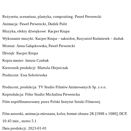
Reżyseria, scenariusz, plastyka, compositing: Paweł Prewencki
Animacja: Paweł Prewencki, Dudek Pulit
Muzyka, efekty dźwiękowe: Kacper Krupa
Wykonanie muzyki: Kacper Krupa – saksofon, Krzysztof Kuśmierek – duduk
Montaż: Anna Gałązkowska, Paweł Prewencki
Dźwięk: Kacper Krupa
Kopia master: Janusz Czubak
Kierownik produkcji: Mariola Olejniczak
Producent: Ewa Sobolewska
Producent, produkcja: TV Studio Filmów Animowanych Sp. z o.o.
Koprodukcja: Fifne Studio Michalina Prewencka
Film współfinansowany przez Polski Instytut Sztuki Filmowej
Film autorski, animacja mieszana, kolor, format obrazu 2K [1998 x 1080], DCP,
10:45 min., stereo 5.1.
Data produkcji: 2023-01-01