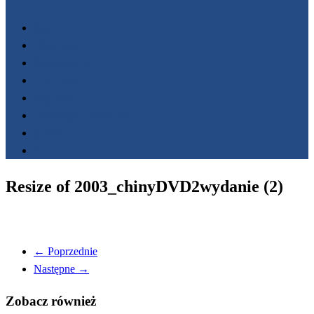
Start
Filmoteka
Wydarzenia
FESTIWALE
Nagrody
Fundacja AnimaFilm
O nas
Kontakt
Resize of 2003_chinyDVD2wydanie (2)
← Poprzednie
Następne →
Zobacz również