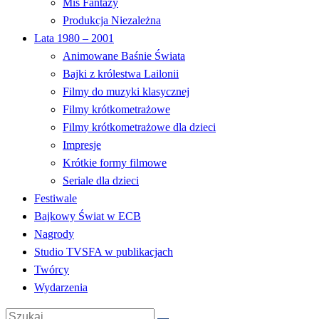
Miś Fantazy
Produkcja Niezależna
Lata 1980 – 2001
Animowane Baśnie Świata
Bajki z królestwa Lailonii
Filmy do muzyki klasycznej
Filmy krótkometrażowe
Filmy krótkometrażowe dla dzieci
Impresje
Krótkie formy filmowe
Seriale dla dzieci
Festiwale
Bajkowy Świat w ECB
Nagrody
Studio TVSFA w publikacjach
Twórcy
Wydarzenia